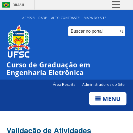
BRASIL
Simplifique!
ACESSIBILIDADE
ALTO CONTRASTE
MAPA DO SITE
Comunica BR
Participe
Acesso à informação
Legislação
Curso de Graduação em
Canais
Engenharia Eletrônica
Área Restrita
Administradores do Site
MENU
Validação de Atividades