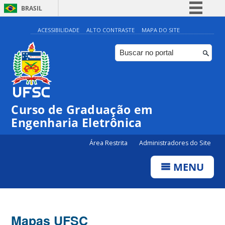
BRASIL
Simplifique!
ACESSIBILIDADE
ALTO CONTRASTE
MAPA DO SITE
Comunica BR
Participe
Acesso à informação
Legislação
Curso de Graduação em
Canais
Engenharia Eletrônica
Área Restrita
Administradores do Site
MENU
Mapas UFSC