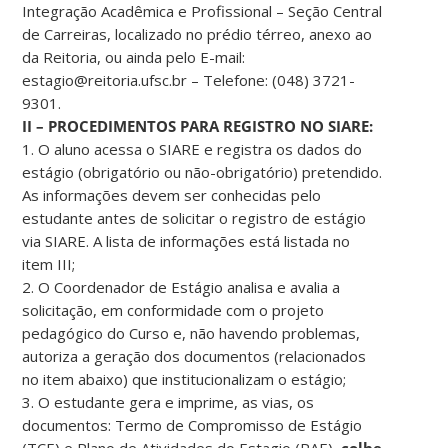
Integração Acadêmica e Profissional – Seção Central
de Carreiras, localizado no prédio térreo, anexo ao
da Reitoria, ou ainda pelo E-mail:
estagio@reitoria.ufsc.br – Telefone: (048) 3721-
9301.
II – PROCEDIMENTOS PARA REGISTRO NO SIARE:
1. O aluno acessa o SIARE e registra os dados do
estágio (obrigatório ou não-obrigatório) pretendido.
As informações devem ser conhecidas pelo
estudante antes de solicitar o registro de estágio
via SIARE. A lista de informações está listada no
item III;
2. O Coordenador de Estágio analisa e avalia a
solicitação, em conformidade com o projeto
pedagógico do Curso e, não havendo problemas,
autoriza a geração dos documentos (relacionados
no item abaixo) que institucionalizam o estágio;
3. O estudante gera e imprime, as vias, os
documentos: Termo de Compromisso de Estágio
(TCE) e Plano de Atividades do Estagio (PAE),
colhe