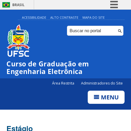
BRASIL
Simplifique!
ACESSIBILIDADE
ALTO CONTRASTE
MAPA DO SITE
Comunica BR
Participe
Acesso à informação
Legislação
Curso de Graduação em
Canais
Engenharia Eletrônica
Área Restrita
Administradores do Site
MENU
Estágio